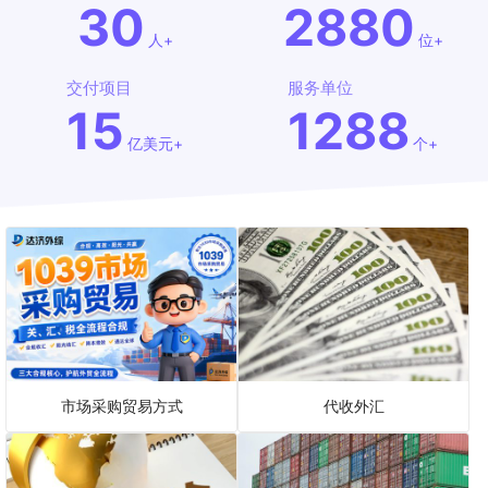
30
2880
人+
位+
交付项目
服务单位
15
1288
亿美元+
个+
市场采购贸易方式
代收外汇