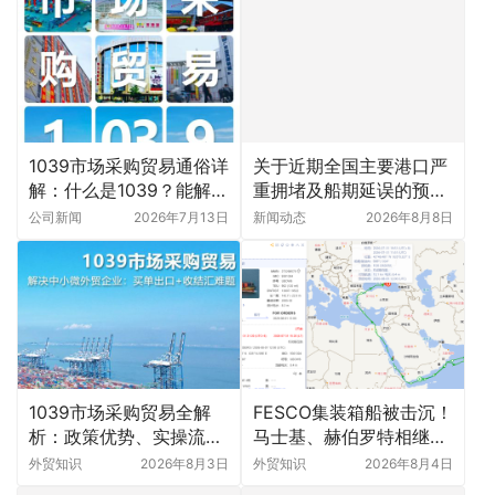
1039市场采购贸易通俗详
关于近期全国主要港口严
解：什么是1039？能解决
重拥堵及船期延误的预警
什么问题？一文全搞懂
通知
公司新闻
2026年7月13日
新闻动态
2026年8月8日
1039市场采购贸易全解
FESCO集装箱船被击沉！
析：政策优势、实操流程
马士基、赫伯罗特相继暂
与禁区，一文搞懂
停多港挂靠，外贸出货注
外贸知识
2026年8月3日
外贸知识
2026年8月4日
意