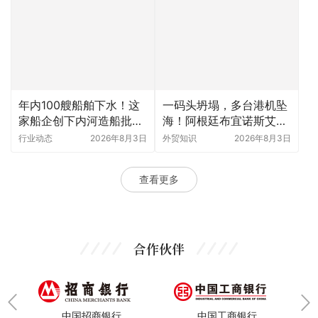
年内100艘船舶下水！这
一码头坍塌，多台港机坠
家船企创下内河造船批量
海！阿根廷布宜诺斯艾利
化新纪录
斯港遇暴雨事故
行业动态
2026年8月3日
外贸知识
2026年8月3日
查看更多
合作伙伴
中国招商银行
中国工商银行