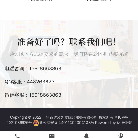
准备好了吗？联系我们吧！
通过以下方式提交您的需求，我们将在24小时内联系您
电话咨询：15918663863
QQ客服：448263623
微信客服：15918663863
Copyright © 2022
广州市达济外贸综合服务有限公司
版权所有
粤ICP备
2021086626号
粤公网安备 44011302003138号
Powered by 达济外综
phone
email