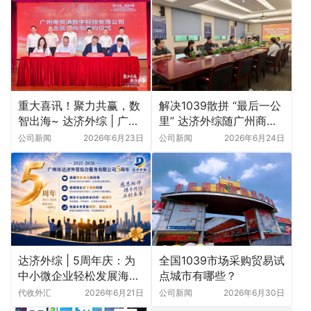
重大喜讯！聚力共赢，数
解决1039散拼 “最后一公
智出海~ 达济外综 | 广州
里” 达济外综随广州商务
粤贸通数字科技合资意向
局走访深圳中外运
公司新闻
2026年6月23日
公司新闻
2026年6月24日
签约活动圆满落幕
达济外综 | 5周年庆：为
全国1039市场采购贸易试
中小微企业轻松发展海外
点城市有哪些？
市场 助力广州1039市场
代收外汇
2026年6月21日
公司新闻
2026年6月30日
采购贸易新业态